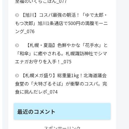
至福のいくらごはん_077
【旭川】コスパ最強の朝活！「ゆで太郎・
もつ次郎」旭川1条通店で500円の満腹モーニ
ング_076
【札幌・夏詣】色鮮やかな「花手水」と
「和傘」に癒やされる。札幌諏訪神社でシマ
エナガお守りを入手！_075
【札幌メガ盛り】総重量1kg！北海道議会
食堂の「大特ざるそば」が衝撃のコスパ。完
食に挑んだレポ_074
最近のコメント
スポンサーリンク