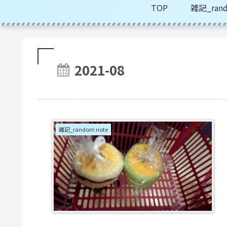
TOP
雑記_rand
2021-08
雑記_random note