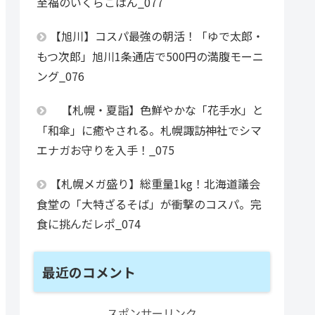
至福のいくらごはん_077
【旭川】コスパ最強の朝活！「ゆで太郎・
もつ次郎」旭川1条通店で500円の満腹モーニ
ング_076
【札幌・夏詣】色鮮やかな「花手水」と
「和傘」に癒やされる。札幌諏訪神社でシマ
エナガお守りを入手！_075
【札幌メガ盛り】総重量1kg！北海道議会
食堂の「大特ざるそば」が衝撃のコスパ。完
食に挑んだレポ_074
最近のコメント
スポンサーリンク