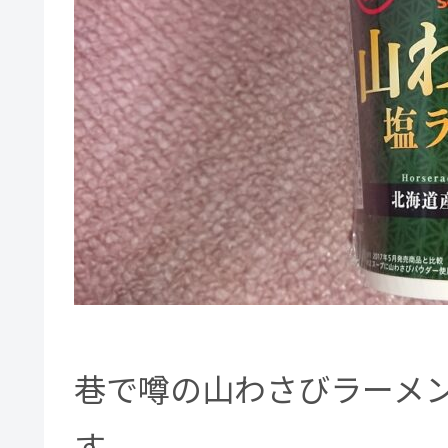
巷で噂の山わさびラーメ
す。