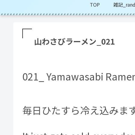
TOP
雑記_rand
山わさびラーメン_021
021_ Yamawasabi Rame
毎日ひたすら冷え込みま