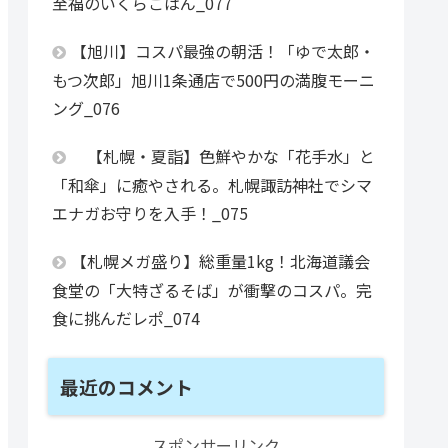
至福のいくらごはん_077
【旭川】コスパ最強の朝活！「ゆで太郎・
もつ次郎」旭川1条通店で500円の満腹モーニ
ング_076
【札幌・夏詣】色鮮やかな「花手水」と
「和傘」に癒やされる。札幌諏訪神社でシマ
エナガお守りを入手！_075
【札幌メガ盛り】総重量1kg！北海道議会
食堂の「大特ざるそば」が衝撃のコスパ。完
食に挑んだレポ_074
最近のコメント
スポンサーリンク