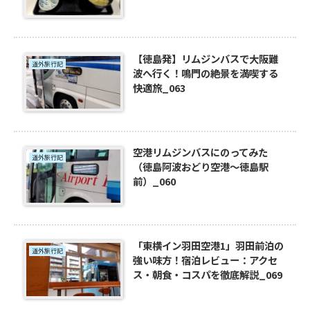
【徳島発】リムジンバスで大阪難
道外旅行記
波へ行く！鳴門の絶景を満喫する
快適旅_063
空港リムジンバスにのってみた
道外旅行記
（徳島阿波おどり空港〜徳島駅
前）_060
「東横イン羽田空港1」羽田前泊の
道外旅行記
強い味方！宿泊レビュー：アクセ
ス・朝食・コスパを徹底解説_069